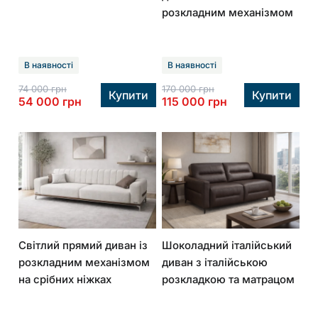
розкладним механізмом
В наявності
В наявності
74 000
грн
170 000
грн
Купити
Купити
54 000
грн
115 000
грн
Світлий прямий диван із
Шоколадний італійський
розкладним механізмом
диван з італійською
на срібних ніжках
розкладкою та матрацом