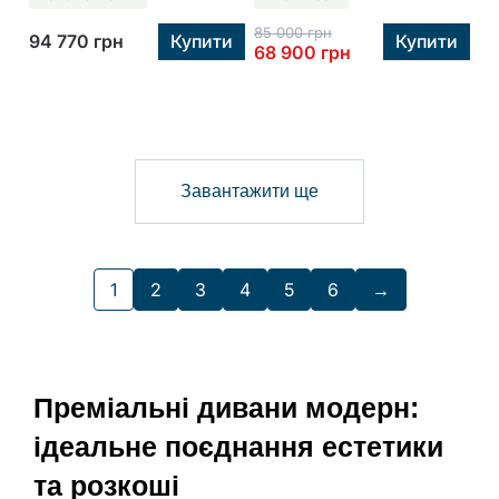
85 000
грн
94 770
грн
Купити
Купити
68 900
грн
Завантажити ще
1
2
3
4
5
6
→
Преміальні дивани модерн:
ідеальне поєднання естетики
та розкоші