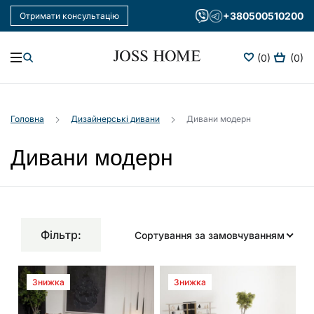
+380500510200
Отримати консультацію
(0)
(0)
Головна
Дизайнерські дивани
Дивани модерн
Дивани модерн
Увійдіть в
особистий
кабінет
+380500510200
Фільтр:
Сортування за замовчуванням
Щодня:
10:00-
19:00
Передзвоніть
Знижка
Знижка
мені