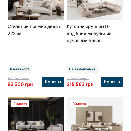
Магазини
Стильний прямий диван
Кутовий зручний П-
Подивитися
222см
подібний модульний
на мапі
сучасний диван
Спальні
Столи
В наявності
На замовлення
107 900
грн
410 000
грн
Купити
Купити
83 500
грн
315 562
грн
Стільці
Знижка
Знижка
Дивани