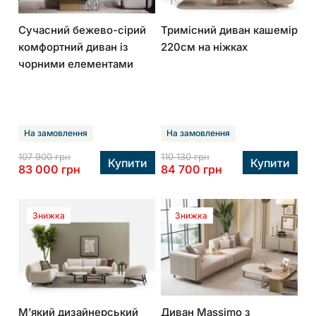
Крісла
Сучасний бежево-сірий
Тримісний диван кашемір
комфортний диван із
220см на ніжках
Корпусні
чорними елементами
меблі
Кухні
На замовлення
На замовлення
107 900
грн
110 130
грн
Купити
Купити
Електрокаміни
83 000
грн
84 700
грн
Знижка
Знижка
Матраци
Знижки
М’який дизайнерський
Диван Massimo з
Про Joss