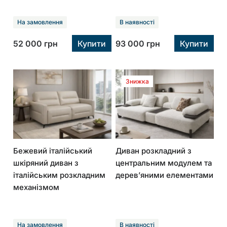
На замовлення
В наявності
52 000
грн
Купити
93 000
грн
Купити
Знижка
Бежевий італійський
Диван розкладний з
шкіряний диван з
центральним модулем та
італійським розкладним
дерев’яними елементами
механізмом
На замовлення
В наявності