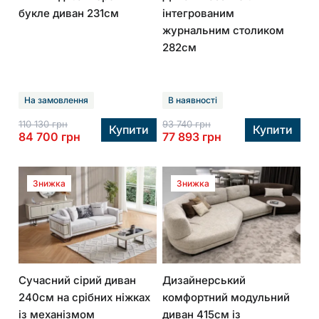
Home
букле диван 231см
інтегрованим
журнальним столиком
Країни-
282см
виробники
Доставка та
На замовлення
В наявності
оплата
110 130
грн
93 740
грн
Купити
Купити
84 700
грн
77 893
грн
Гарантія
Повернення
Знижка
Знижка
товару
Контакти
Сучасний сірий диван
Дизайнерський
240см на срібних ніжках
комфортний модульний
із механізмом
диван 415см із