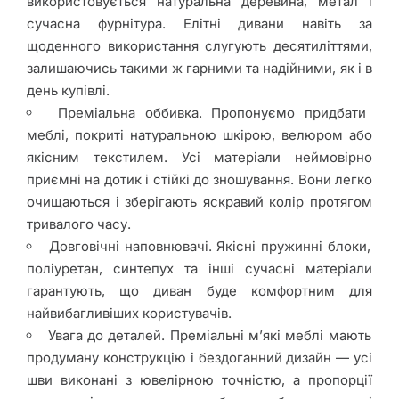
використовується натуральна деревина, метал і
сучасна фурнітура. Елітні дивани навіть за
щоденного використання слугують десятиліттями,
залишаючись такими ж гарними та надійними, як і в
день купівлі.
Преміальна оббивка. Пропонуємо придбати
меблі, покриті натуральною шкірою, велюром або
якісним текстилем. Усі матеріали неймовірно
приємні на дотик і стійкі до зношування. Вони легко
очищаються і зберігають яскравий колір протягом
тривалого часу.
Довговічні наповнювачі. Якісні пружинні блоки,
поліуретан, синтепух та інші сучасні матеріали
гарантують, що диван буде комфортним для
найвибагливіших користувачів.
Увага до деталей. Преміальні м’які меблі мають
продуману конструкцію і бездоганний дизайн — усі
шви виконані з ювелірною точністю, а пропорції