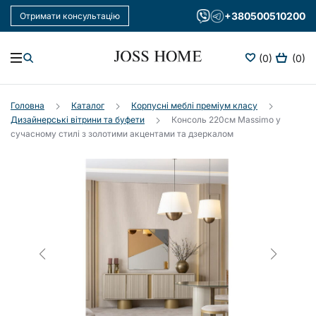
+380500510200
Отримати консультацію
(0)
(0)
Головна
Каталог
Корпусні меблі преміум класу
Дизайнерські вітрини та буфети
Консоль 220см Massimo у
сучасному стилі з золотими акцентами та дзеркалом
Увійдіть в
особистий
кабінет
+380500510200
Щодня:
10:00-
19:00
Передзвоніть
мені