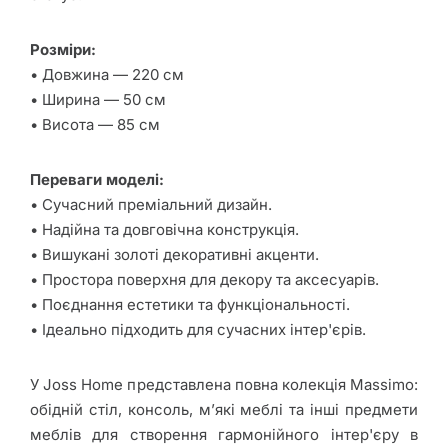
Home
Розміри:
Країни-
• Довжина — 220 см
виробники
• Ширина — 50 см
• Висота — 85 см
Доставка та
оплата
Переваги моделі:
Гарантія
• Сучасний преміальний дизайн.
• Надійна та довговічна конструкція.
Повернення
• Вишукані золоті декоративні акценти.
товару
• Простора поверхня для декору та аксесуарів.
• Поєднання естетики та функціональності.
Контакти
• Ідеально підходить для сучасних інтер'єрів.
У Joss Home представлена повна колекція Massimo:
обідній стіл, консоль, м’які меблі та інші предмети
меблів для створення гармонійного інтер'єру в