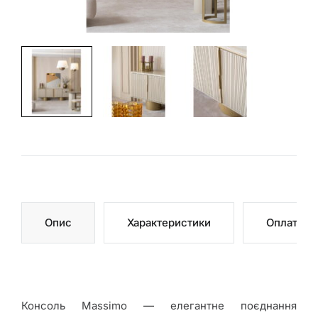
Магазини
Подивитися
на мапі
Спальні
Столи
Стільці
Опис
Характеристики
Оплата
Дивани
Консоль Massimo — елегантне поєднання