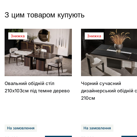
З цим товаром купують
Знижка
Знижка
Овальний обідній стіл
Чорний сучасний
210х103см під темне дерево
дизайнерський обідній с
210см
На замовлення
На замовлення