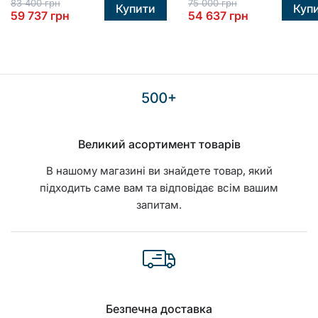
83 400
грн
75 000
грн
Купити
Куп
59 737
грн
54 637
грн
Великий асортимент товарів
В нашому магазині ви знайдете товар, який
підходить саме вам та відповідає всім вашим
запитам.
Безпечна доставка