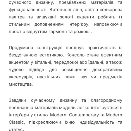
Крісла
сучасного дизайну, преміальних матеріалів та
функціональності. Витончені лінії, світла кольорова
палітра та вишукані золоті акценти роблять її
Корпусні
стильним доповненням інтер'єру, наповнюючи
меблі
простір відчуттям гармонії та розкоші.
Продумана конструкція поєднує практичність із
Кухні
бездоганною естетикою. Консоль стане ефектним
акцентом у вітальні, передпокої або їдальні, а також
чудово підійде для розміщення декоративних
Електрокаміни
аксесуарів, настільних ламп, ваз чи предметів
мистецтва.
Матраци
Завдяки сучасному дизайну та благородному
поєднанню матеріалів модель легко інтегрується в
Знижки
інтер'єри у стилях Modern, Contemporary та Modern
Classic, підкреслюючи їхню індивідуальність та
статус.
Про Joss