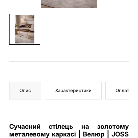
Магазини
Подивитися
на мапі
Спальні
Столи
Опис
Характеристики
Оплата
Стільці
Дивани
Сучасний стілець на золотому
металевому каркасі | Велюр | JOSS