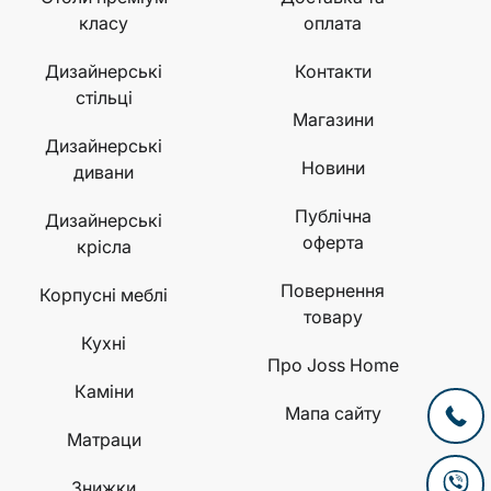
класу
оплата
Дизайнерські
Контакти
стільці
Магазини
Дизайнерські
Новини
дивани
Публічна
Дизайнерські
оферта
крісла
Повернення
Корпусні меблі
товару
Кухні
Про Joss Home
Каміни
Мапа сайту
Матраци
Знижки