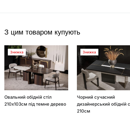
З цим товаром купують
Знижка
Знижка
Овальний обідній стіл
Чорний сучасний
210х103см під темне дерево
дизайнерський обідній с
210см