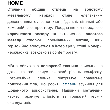
Крісла
HOME
Стильний
обідній стілець на золотому
металевому каркасі
стане елегантним
Корпусні
доповненням сучасної кухні, їдальні, вітальні або
меблі
комерційного простору. Поєднання благородного
коричневого велюру
та витонченого
золотого
металу
створює преміальний вигляд, який
Кухні
гармонійно вписується в інтер'єри у стилі модерн,
неокласика, арт-деко та contemporary.
Електрокаміни
М'яка оббивка з
велюрової тканини
приємна на
дотик та забезпечує високий рівень комфорту.
Матраци
Ергономічна спинка підтримує правильне
положення тіла, що робить
стілець
зручним для
щоденного використання. Надійний металевий
Знижки
каркас гарантує стійкість та тривалий термін
експлуатації.
Про Joss