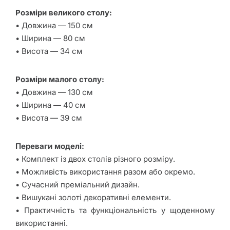
Home
Розміри великого столу:
• Довжина — 150 см
Країни-
• Ширина — 80 см
виробники
• Висота — 34 см
Доставка та
оплата
Розміри малого столу:
• Довжина — 130 см
Гарантія
• Ширина — 40 см
• Висота — 39 см
Повернення
товару
Переваги моделі:
• Комплект із двох столів різного розміру.
Контакти
• Можливість використання разом або окремо.
• Сучасний преміальний дизайн.
• Вишукані золоті декоративні елементи.
• Практичність та функціональність у щоденному
використанні.