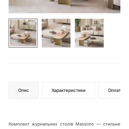
Магазини
Подивитися
на мапі
Спальні
Столи
Стільці
Опис
Характеристики
Оплата
Дивани
Комплект журнальних столів Massimo — стильне