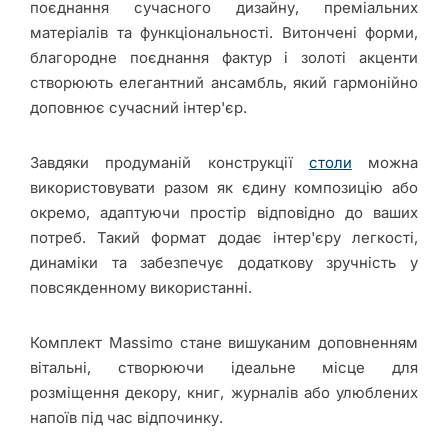
Крісла
поєднання сучасного дизайну, преміальних
матеріалів та функціональності. Витончені форми,
благородне поєднання фактур і золоті акценти
Корпусні
створюють елегантний ансамбль, який гармонійно
меблі
доповнює сучасний інтер'єр.
Завдяки продуманій конструкції
столи
можна
Кухні
використовувати разом як єдину композицію або
окремо, адаптуючи простір відповідно до ваших
потреб. Такий формат додає інтер'єру легкості,
Електрокаміни
динаміки та забезпечує додаткову зручність у
повсякденному використанні.
Матраци
Комплект Massimo стане вишуканим доповненням
вітальні, створюючи ідеальне місце для
Знижки
розміщення декору, книг, журналів або улюблених
напоїв під час відпочинку.
Про Joss