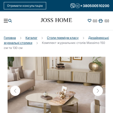
+380500510200
Отримати консультацію
(0)
(0)
Головна
Каталог
Столи преміум класу
Дизайнерські
журнальні столики
Комплект журнальних столів Massimo 150
см та 130 см
Увійдіть в
особистий
кабінет
+380500510200
Щодня:
10:00-
19:00
Передзвоніть
мені