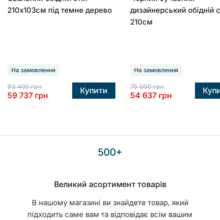
210х103см під темне дерево
дизайнерський обідній с
210см
На замовлення
На замовлення
83 400
грн
75 000
грн
Купити
Куп
59 737
грн
54 637
грн
Великий асортимент товарів
В нашому магазині ви знайдете товар, який
підходить саме вам та відповідає всім вашим