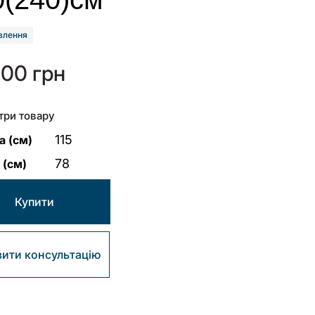
влення
000
грн
три товару
115
 (см)
78
 (см)
Купити
ити консультацію