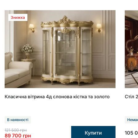
Знижка
Класична вітрина 4д слонова кістка та золото
Стіл 
В наявності
Немає
121 500
грн
Купити
105 
89 700
грн