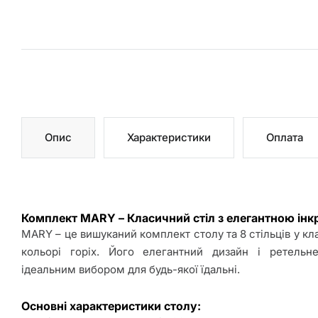
Дивани
Крісла
Корпусні
меблі
Опис
Характеристики
Оплата
Кухні
Комплект MARY – Класичний стіл з елегантною інк
Електрокаміни
MARY – це вишуканий комплект столу та 8 стільців у кл
кольорі горіх. Його елегантний дизайн і ретельн
ідеальним вибором для будь-якої їдальні.
Матраци
Основні характеристики столу: