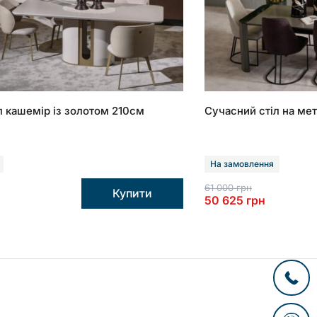
л кашемір із золотом 210см
Сучасний стіл на ме
На замовлення
61 000
грн
Купити
50 625
грн