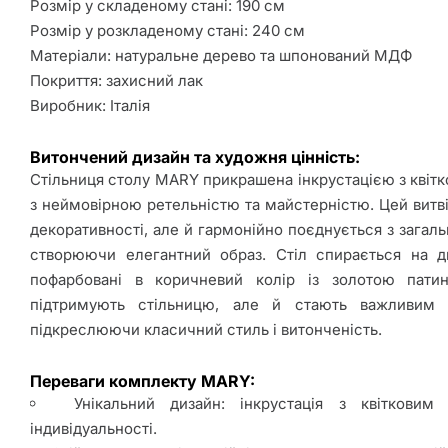
Розмір у складеному стані: 190 см
Знижки
Розмір у розкладеному стані: 240 см
Матеріали: натуральне дерево та шпонований МДФ
Покриття: захисний лак
Про
Країни-
Доставка
Повернення
Joss
Гарантія
Контакт
Виробник: Італія
виробники
та оплата
товару
Home
Витончений дизайн та художня цінність:
Стільниця столу MARY прикрашена інкрустацією з кві
з неймовірною ретельністю та майстерністю. Цей витв
декоративності, але й гармонійно поєднується з загал
створюючи елегантний образ. Стіл спирається на дві
пофарбовані в коричневий колір із золотою пати
підтримують стільницю, але й стають важливим 
підкреслюючи класичний стиль і витонченість.
Переваги комплекту MARY:
Унікальний дизайн: інкрустація з квіткови
індивідуальності.