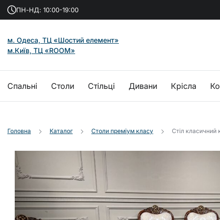
ПН-НД: 10:00-19:00
м. Одеса, ТЦ «Шостий елемент»
м.Київ, ТЦ «ROOM»
Спальні
Столи
Стільці
Дивани
Крісла
Ко
Головна
Каталог
Столи преміум класу
Стіл класичний
Увійдіть в
особистий
кабінет
+380500510200
Щодня: