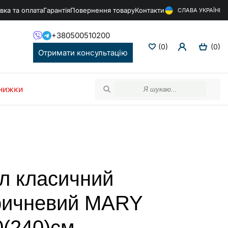
вка та оплата
Гарантія
Повернення товару
Контакти
СЛАВА УКРАЇНІ
+380500510200
(0)
(0)
Отримати консультацію
нижки
іл класичний
ричневий MARY
0(240)см