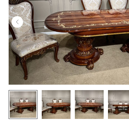
10:00-
19:00
Передзвоніть
мені
Магазини
Подивитися
на мапі
Спальні
Столи
Стільці