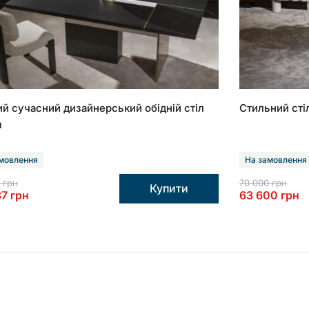
й сучасний дизайнерський обідній стіл
Стильний сті
м
мовлення
На замовлення
0
грн
70 000
грн
Купити
37
грн
63 600
грн