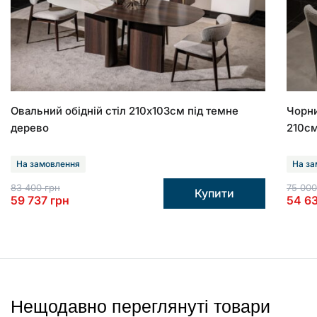
Овальний обідній стіл 210х103см під темне
Чорни
дерево
210с
На замовлення
На за
83 400
грн
75 00
Купити
59 737
грн
54 6
Нещодавно переглянуті товари