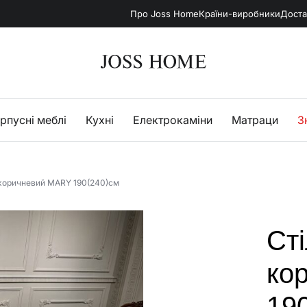
Про Joss Home
Країни-виробники
Доста
рпусні меблі
Кухні
Електрокаміни
Матраци
З
 коричневий MARY 190(240)см
Ст
ко
19