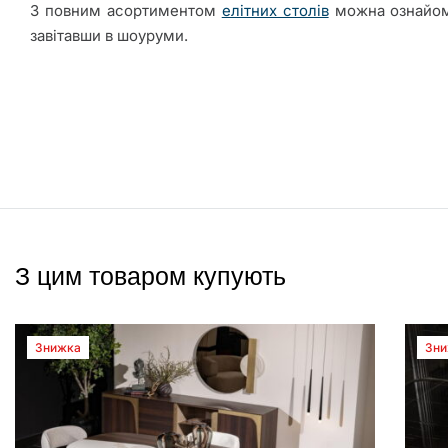
З повним асортиментом
елітних столів
можна ознайом
завітавши в шоуруми.
З цим товаром купують
Знижка
Зни