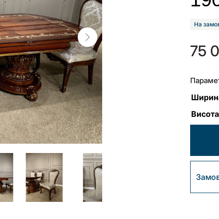
На замо
75 
Параме
Ширина
Висота
Замов