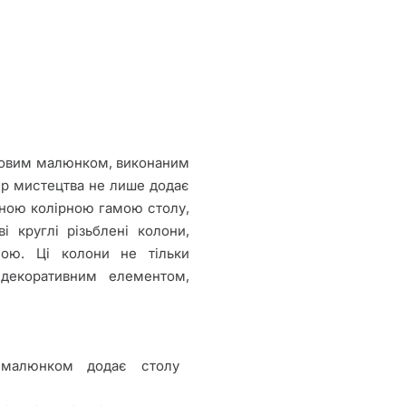
и
тковим малюнком, виконаним
ір мистецтва не лише додає
ьною колірною гамою столу,
 круглі різьблені колони,
ною. Ці колони не тільки
декоративним елементом,
м малюнком додає столу