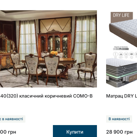
240(320) класичний коричневий COMO-B
Матрац DRY L
 в наявності
В наявності
000
грн
Купити
28 900
грн