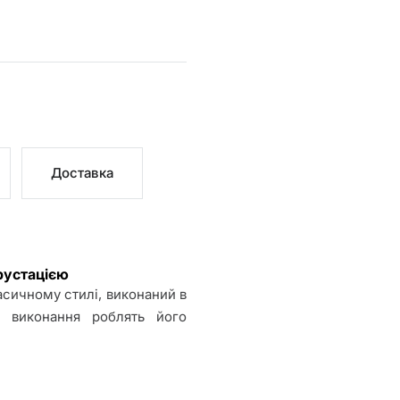
Доставка
рустацією
асичному стилі, виконаний в
е виконання роблять його